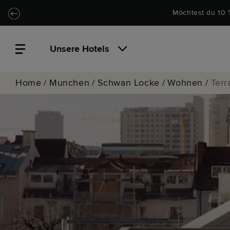
Zu Hauptinhalt springen
Locke.Header.SkipToNav
Möchtest du 10 
Unsere Hotels
Home
/
Munchen
/
Schwan Locke
/
Wohnen
/
Terr