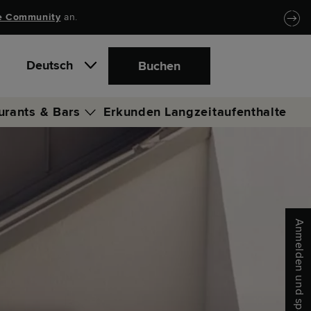
e Community
an.
Deutsch
Buchen
urants & Bars
Erkunden
Langzeitaufenthalte
 Bar & Lounge
Anmelden und sparen