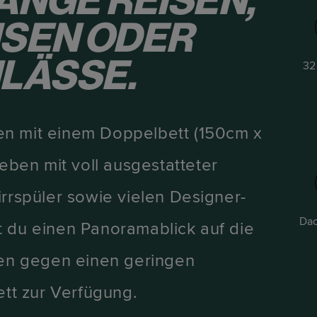
ANGE REISEN,
SEN ODER
LÄSSE.
32
en mit einem Doppelbett (150cm x
ben mit voll ausgestatteter
irrspüler sowie vielen Designer-
Dac
t du einen Panoramablick auf die
llen gegen einen geringen
ett zur Verfügung.