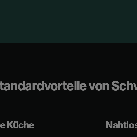
 Standardvorteile von Sc
te Küche
Nahtlo