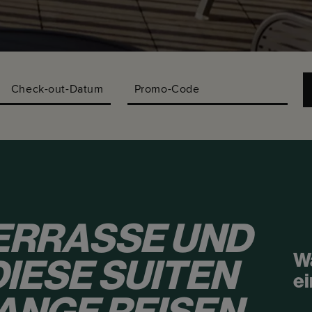
Check-out-Datum
Promo-Code
TERRASSE UND
W
DIESE SUITEN
ei