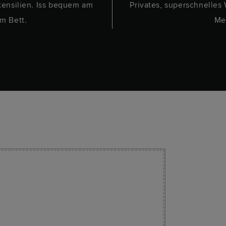
tensilien. Iss bequem am
Privates, superschnelles
im Bett.
Me