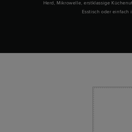
n wirst.
Herd, Mikrowelle, erstklassige Küchenu
Esstisch oder einfach 