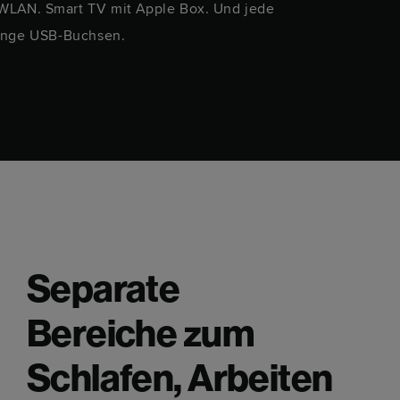
 WLAN. Smart TV mit Apple Box. Und jede
Du 
nge USB-Buchsen.
Fahr
Separate
Bereiche zum
Schlafen, Arbeiten