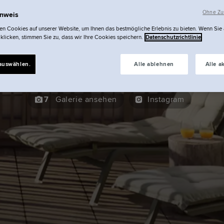
Schwan Locke | Wohnen
Ohne Zus
inweis
n Cookies auf unserer Website, um Ihnen das bestmögliche Erlebnis zu bieten. Wenn Sie
Terrace Suit
 klicken, stimmen Sie zu, dass wir Ihre Cookies speichern.
Datenschutzrichtlinie
auswählen.
Alle ablehnen
Alle a
7
Galerie ansehen
Instagram