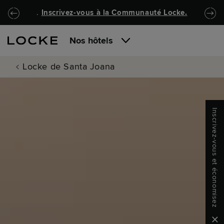
Passer au contenu principal
Locke.Header.SkipToNav
.
Inscrivez-vous à la
Communauté Locke
.
Nos hôtels
Locke de Santa Joana
Inscrivez-vous et économisez
Clo