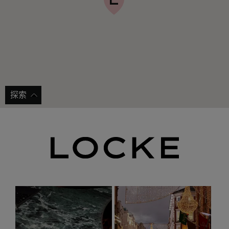
探索
Arènes de Lutèce
OFR Bo
获取路线指引
获取路
在这座公元一世纪的圆形剧场中探索古罗马时期的巴黎
探索巴黎
——这是巴黎现存最古老的历史遗迹。
代读物