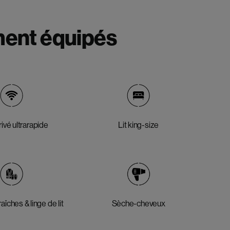
ment équipés
rivé ultrarapide
Lit king-size
aîches & linge de lit
Sèche-cheveux