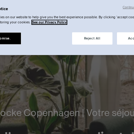
Continu
tice
es on our website to help give you the best experience possible. By clicking ‘accept coo
storing your cookies.
See our Privacy Policy
omise.
Reject All
Acc
ocke Copenhagen | Votre séjo