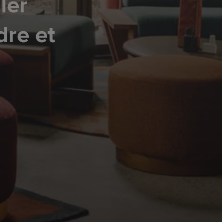
ler
dre et
.