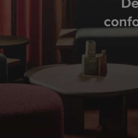
De
confo