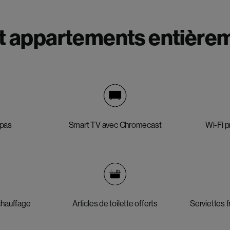
 appartements entière
epas
Smart TV avec Chromecast
Wi-Fi p
 chauffage
Articles de toilette offerts
Serviettes fr