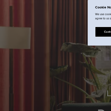
Cookie No
We use cooki
agree to us 
Cust
L