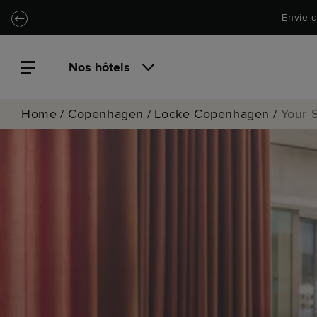
Passer au contenu principal
Locke.Header.SkipToNav
Envie d
Nos hôtels
Home
/
Copenhagen
/
Locke Copenhagen
/
Your 