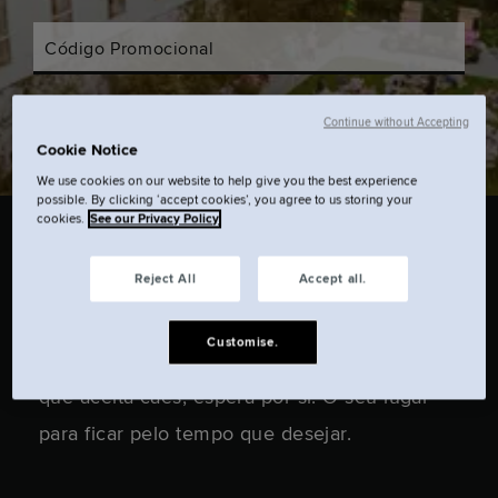
Código Promocional
Consultar disponibilidade.
Continue without Accepting
Cookie Notice
We use cookies on our website to help give you the best experience
possible. By clicking ‘accept cookies’, you agree to us storing your
cookies.
See our Privacy Policy
Reject All
Accept all.
Quer esteja aqui para trabalhar, divertir-se ou
Customise.
estudar, o aparthotel Locke em Cambridge,
que aceita cães, espera por si. O seu lugar
para ficar pelo tempo que desejar.