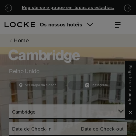
Saltar para o conteúdo principal
Locke.Header.SkipToNav
Registe-se e poupe em todas as estadias.
Os nossos hotéis
Home
Cambridge
Registe-se e poupe
Reino Unido
Ver mapa da cidade
Instagram
Clo
Data de Check-in
Data de Check-out