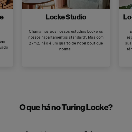
e
Locke Studio
Lo
Chamamos aos nossos estúdios Locke os
E
nossos "apartamentos standard". Mas com
es
têm
27m2, não é um quarto de hotel boutique
sua
ivado
normal.
tê
O que há no Turing Locke?