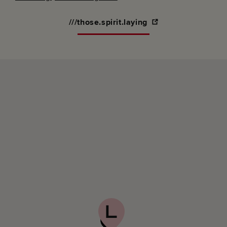
///those.spirit.laying