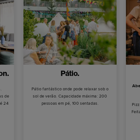
on.
Pátio.
Abe
.
Pátio fantástico onde pode relaxar sob o
as de
sol de verão. Capacidade máxima: 200
té 24
pessoas em pé, 100 sentadas.
Pizz
Feit