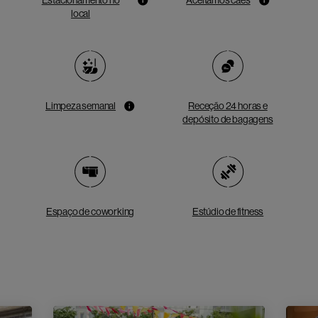
Estacionamento no
Aceitamos cães
local
Limpeza semanal
Receção 24 horas e
depósito de bagagens
Espaço de coworking
Estúdio de fitness