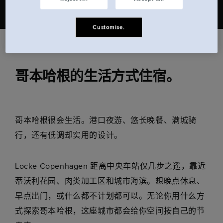
Customise.
哥本哈根的生活方式住宿。
哥本哈根很会生活。港口夜游、悠长晚餐、满城骑
行，还有低调却实用的设计。
Locke Copenhagen 距离中央车站仅几步之遥，靠近
蒂沃利花园、肉类加工区和城市海滨。想晚点休息、
早点出门，或什么都不计划都可以。无论你用什么方
式探索哥本哈根，这座城市都会给你空间按自己的节