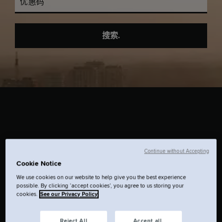
优惠码
搜索.
Continue without Accepting
位于市中心的设计感住所，适合短住、长住，
Cookie Notice
以及介于两者之间的各种停留。
We use cookies on our website to help give you the best experience
possible. By clicking ‘accept cookies’, you agree to us storing your
cookies.
See our Privacy Policy
Reject All
Accept all.