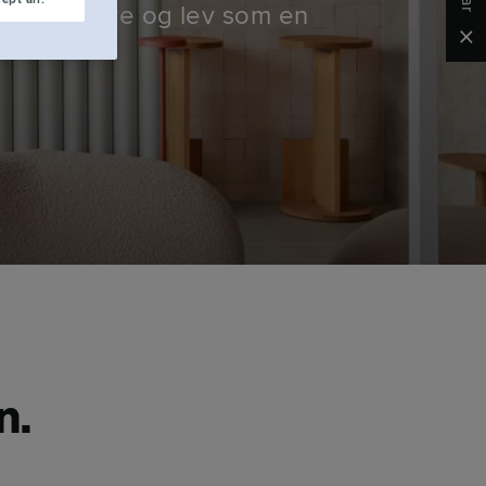
ler længere og lev som en
Clo
n.