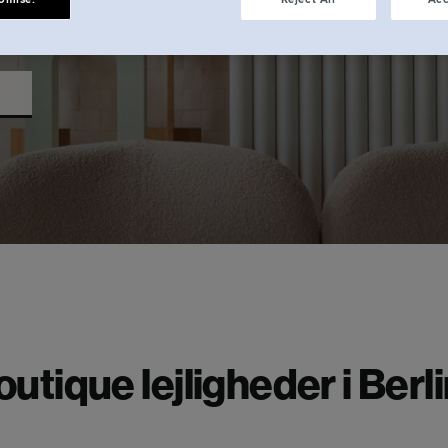
uge, en måned el
ato
lokal.
outique lejligheder i Berli