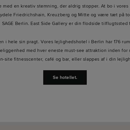
 med en kreativ stemning, der aldrig stopper. At bo i vores h
bydele Friedrichshain, Kreuzberg og Mitte og være tæt på t
SAGE Berlin. East Side Gallery er din flodside tilflugtssted 
 i hele sin pragt. Vores lejlighedshotel i Berlin har 176 ru
eliggenhed med hver eneste must-see attraktion inden for
-site fitnesscenter, café og bar, eller slappes af i din lejl
Se hotellet.