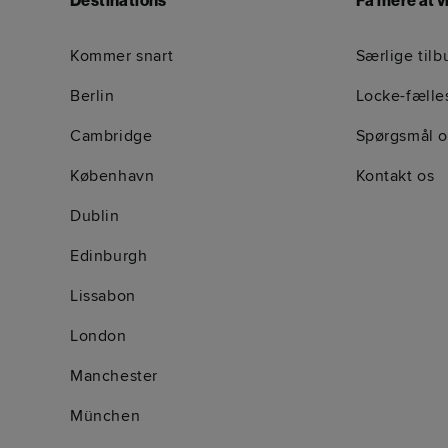
Destinations
Få mere at v
Kommer snart
Særlige tilb
Berlin
Locke-fælle
Cambridge
Spørgsmål o
København
Kontakt os
Dublin
Edinburgh
Lissabon
London
Manchester
München