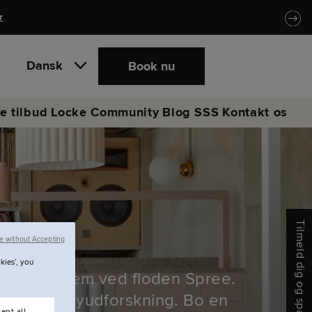
r
.
Dansk
Book nu
e tilbud
Locke Community
Blog
SSS
Kontakt os
Tilmeld dig og spar
e without Accepting
kies’, you
in er dit hjem ved floden Spree.
centrum og byudforskning. Bo en
ept all.