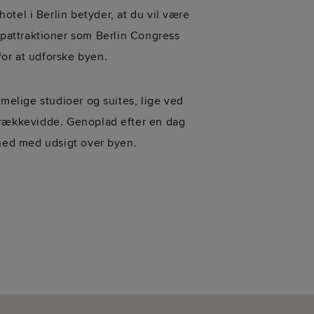
otel i Berlin betyder, at du vil være
opattraktioner som Berlin Congress
for at udforske byen.
mmelige studioer og suites, lige ved
 rækkevidde. Genoplad efter en dag
ighed med udsigt over byen.