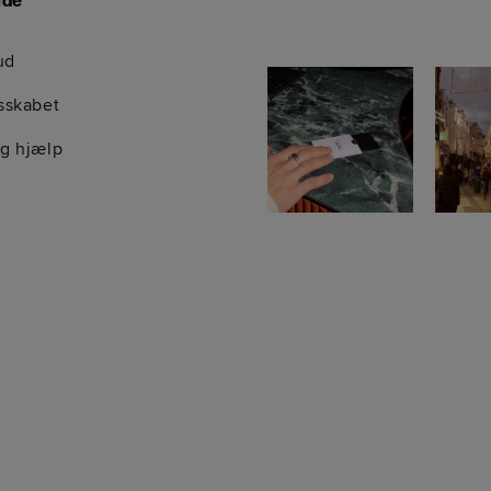
ide
ud
sskabet
g hjælp