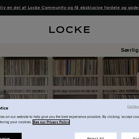
liv en del af Locke Community og få eksklusive fordele og gode
Særlig
ram
Continu
tice
es on our website to help give you the best experience possible. By clicking ‘accept coo
Vores hotel i Berl
storing your cookies.
See our Privacy Policy
Til forretning i 
omise.
Reject All
Acc