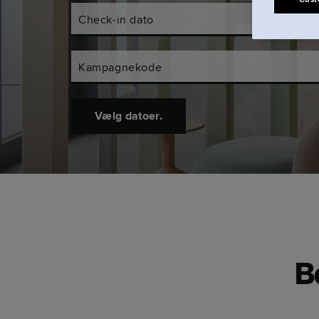
Check-in dato
Check-out d
Kampagnekode
Vælg datoer.
B