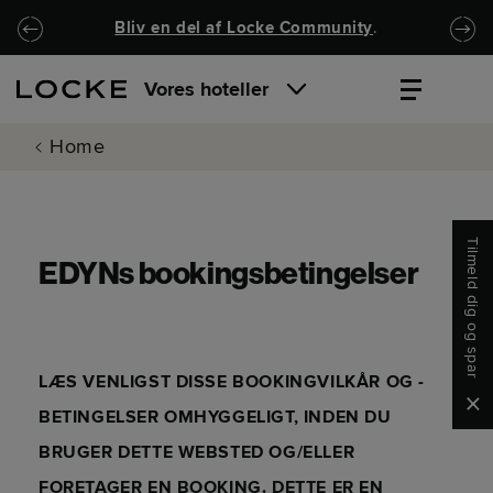
Spring til hovedindhold
Locke.Header.SkipToNav
Bliv en del af Locke Community
.
Vores hoteller
Home
Tilmeld dig og spar
EDYNs bookingsbetingelser
LÆS VENLIGST DISSE BOOKINGVILKÅR OG -
Clo
BETINGELSER OMHYGGELIGT, INDEN DU
BRUGER DETTE WEBSTED OG/ELLER
FORETAGER EN BOOKING. DETTE ER EN