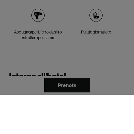
Asciugacapelli, ferro da stiro
Pulizie giornaliere
e strutture per stirare
Intorno all'hotel.
Prenota
Tutto ciò di cui hai bisogno, esattamente dove ne
hai bisogno. Spazi per lavorare, allenarti e staccare
la spina, con posti dove mangiare, bere e
trascorrere del tempo, il tutto progettato per