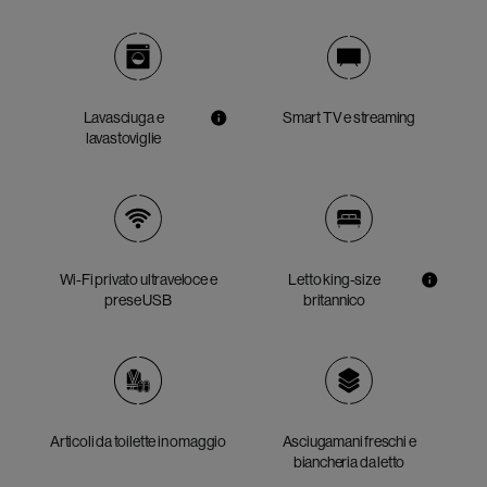
Lavasciuga e
Smart TV e streaming
lavastoviglie
Wi-Fi privato ultraveloce e
Letto king-size
prese USB
britannico
Articoli da toilette in omaggio
Asciugamani freschi e
biancheria da letto