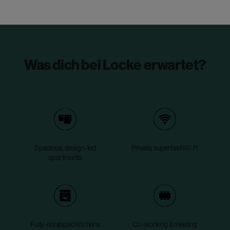
Was dich bei Locke erwartet?
Spacious, design-led
Private, superfast Wi-Fi
apartments
Fully-equipped kitchens
Co-working & meeting